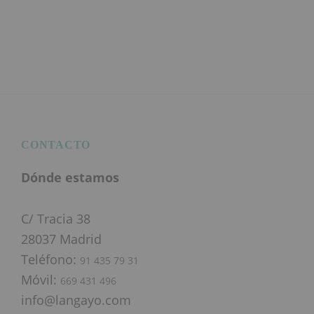
Footer
CONTACTO
Dónde estamos
C/ Tracia 38
28037 Madrid
Teléfono:
91 435 79 31
Móvil:
669 431 496
info@langayo.com