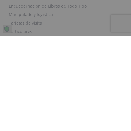
Encuadernación de Libros de Todo Tipo
Manipulado y logística
Tarjetas de visita
Particulares
USB’s, CD’s, y DVD’s
Servicios 3D, Impresión y Diseño
Maquetado y retoque de documentos
Troquelados y perforados
Pegatinas y adhesivos personalizadas para ropa
Proyectos de arquitectura
Merchandising y Textil
Metacrilato
Imprenta tradicional
Te lo guardo