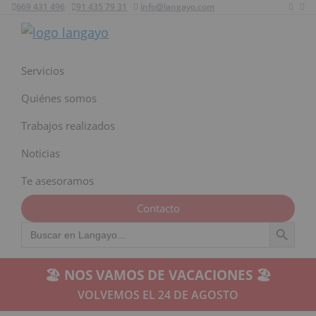
669 431 496
91 435 79 31
info@langayo.com
Ir
Ir
Ir
a
al
al
Langayo
navegación
contenido
pie
principal
principal
de
Servicios
página
Quiénes somos
Trabajos realizados
Noticias
Te asesoramos
Contacto
Botón de búsqu
Buscar:
🏖️ NOS VAMOS DE VACACIONES 🏖️
VOLVEMOS EL 24 DE AGOSTO