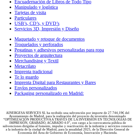
Encuadernación de Libros de Todo Tipo
Manipulado y logística
Tarjetas de visita
Particulares
USB’s, CD’s, y DVD’s
Servicios 3D, Impresión y Diseño
Maquetado y retoque de documentos
Troquelados y perforados
Pegatinas y adhesivos personalizadas para ropa
Proyectos de arquitectura
Merchandising y Textil
Metacrilato
Imprenta tradicional
Te lo guardo
Imprenta Digital para Restaurantes y Bares
Envíos personalizados
Packaging personalizado en Madrid:
AINERGESA SERVICES SL ha recibido una subvención por importe de 27.744,19€ del
Ayuntamiento de Madrid, para la realización del proyecto de inversión denominado
“OPTIMIZACIÓN PRODUCTIVA A TRAVÉS DE LA INVERSIÓN EN TECNOLOGÍAS DE
IMPRESIÓN, GRABADO, ACABADO 4.0”, con cargo a la convocatoria pública de
subvenciones dirigidas al fomento, impulso y reactivación de la industria y servicios conexos
a la industria de la ciudad de Madrid, para la anualidad 2025, de la Dirección General de
Economía del Área de Gobierno de Economía, Innovación y Hacienda.