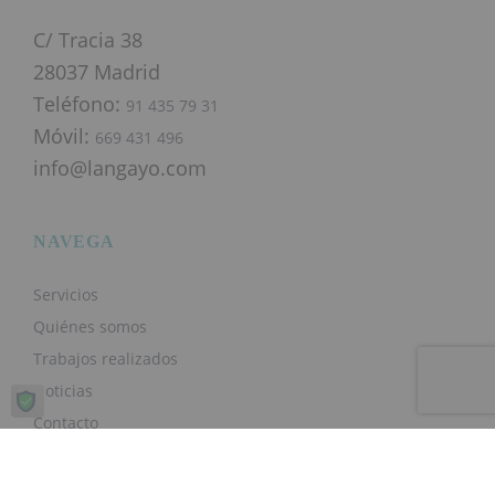
C/ Tracia 38
28037 Madrid
Teléfono:
91 435 79 31
Móvil:
669 431 496
info@langayo.com
NAVEGA
Servicios
Quiénes somos
Trabajos realizados
Noticias
Contacto
SERVICIOS