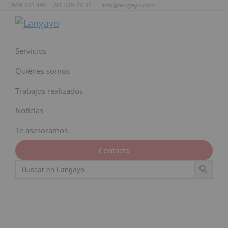
669 431 496
91 435 79 31
info@langayo.com
Ir
Ir
Ir
a
al
al
Langayo
navegación
contenido
pie
principal
principal
de
Servicios
página
Quiénes somos
Trabajos realizados
Noticias
Te asesoramos
Contacto
Botón de búsqu
Buscar: