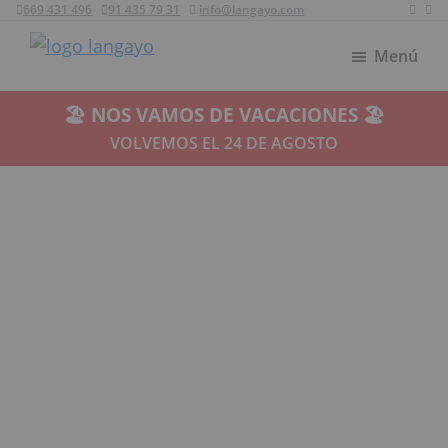
669 431 496
91 435 79 31
info@langayo.com
Ir
Ir
al
al
Menú
Langayo
contenido
pie
principal
de
🏖️ NOS VAMOS DE VACACIONES 🏖️
página
VOLVEMOS EL 24 DE AGOSTO