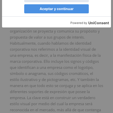
la cantidad de ejemplares que necesites, desde un a
miles…
La identidad corporativa es la forma en que una
organización se proyecta y comunica su propósito y
propuesta de valor a sus grupos de interés.
Habitualmente, cuando hablamos de identidad
corporativa nos referimos a la identidad visual de
una empresa, es decir, a la manifestación física de la
marca corporativa. Ello incluye los signos y códigos
que identifican a una empresa como el logotipo,
símbolo o anagrama, sus códigos cromáticos, el
estilo ilustrativo y de pictogramas, etc. Y también la
manera en que todo esto se conjuga y se aplica en los
diferentes soportes de expresión que posee la
empresa. La clave está en construir un verdadero
estilo visual por medio del cual la empresa será
reconocida en el mercado, más allá de que contenga