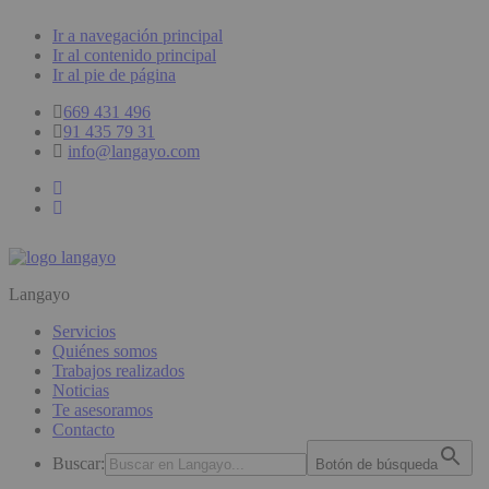
Ir a navegación principal
Ir al contenido principal
Ir al pie de página
669 431 496
91 435 79 31
info@langayo.com
Langayo
Servicios
Quiénes somos
Trabajos realizados
Noticias
Te asesoramos
Contacto
Buscar:
Botón de búsqueda