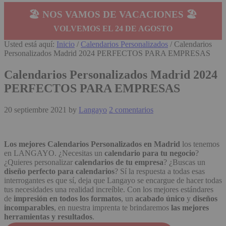
🏖️ NOS VAMOS DE VACACIONES 🏖️
VOLVEMOS EL 24 DE AGOSTO
Usted está aquí:
Inicio
/
Calendarios Personalizados
/
Calendarios
Personalizados Madrid 2024 PERFECTOS PARA EMPRESAS
Calendarios Personalizados Madrid 2024
PERFECTOS PARA EMPRESAS
20 septiembre 2021
by
Langayo
2 comentarios
Los mejores Calendarios Personalizados en Madrid
los tenemos
en LANGAYO. ¿Necesitas un
calendario para tu negocio
?
¿Quieres personalizar
calendarios de tu empresa
? ¿Buscas un
diseño perfecto para calendarios
? Sí la respuesta a todas esas
interrogantes es que sí, deja que Langayo se encargue de hacer todas
tus necesidades una realidad increíble. Con los mejores estándares
de
impresión en todos los formatos
, un
acabado único
y
diseños
incomparables
, en nuestra imprenta te brindaremos
las mejores
herramientas y resultados
.