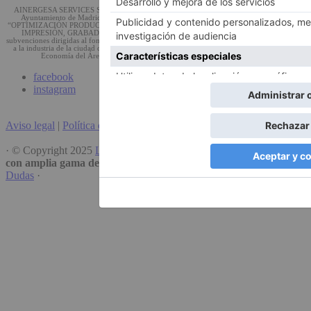
AINERGESA SERVICES SL ha recibido una subvención por importe de 27.744,19€ del
Ayuntamiento de Madrid, para la realización del proyecto de inversión denominado
“OPTIMIZACIÓN PRODUCTIVA A TRAVÉS DE LA INVERSIÓN EN TECNOLOGÍAS DE
IMPRESIÓN, GRABADO, ACABADO 4.0”, con cargo a la convocatoria pública de
subvenciones dirigidas al fomento, impulso y reactivación de la industria y servicios conexos
a la industria de la ciudad de Madrid, para la anualidad 2025, de la Dirección General de
Economía del Área de Gobierno de Economía, Innovación y Hacienda.
facebook
instagram
Aviso legal
|
Política de Privacidad
|
Política de Cookies
· © Copyright 2025
Langayo
·
Especializada en impresión digital
con amplia gama de acabados.
· Gestión de Publicidad por
Mario
Dudas
·