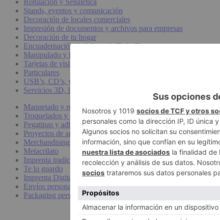
Rotulacion y Señalética
Stands, eventos y comunicación
Decoración de locales comerciales
Impresión de documentos y archivos para empresas
Decoración de tu hogar
Encuadernación de Libros de Todo Tipo
Manipulado y logística
Tarjetas de visita
Particulares
USB’s, CD’s, y DVD’s
Servicios 3D, Impresión y Diseño
Maquetado y retoque de documentos
Troquelados y perforados
Pegatinas y adhesivos personalizadas para ropa
Proyectos de arquitectura
Merchandising y Textil
Metacrilato
Imprenta tradicional
Te lo guardo
Imprenta Digital para Restaurantes y Bares
Envíos personalizados
Packaging personalizado en Madrid: