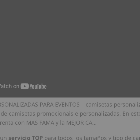
SONALIZADAS PARA EVENTOS – camisetas personaliz
 de camisetas promocionais e personalizadas. En est
prenta con MAS FAMA y la MEJOR CA…
 un
servicio TOP
para todos los tamaños y tipo de ca