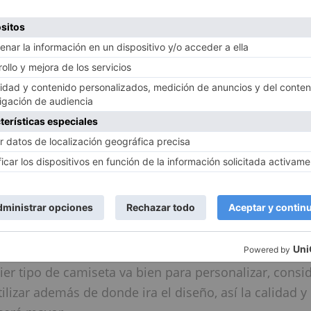
 la cuestión anterior, deben tener en mente como qu
uego lo demás ya es sumamente sencillo
consideramos para personalizar de manera perfecta
tes:
un buen diseño
l resultado final depende del diseño que se va a pla
 por lo qué tener hecho un buen boceto es de lo más
 tipo de camiseta que se adapte al diseño
er tipo de camiseta va bien para personalizar, consi
utilizar además de donde ira el diseño, así la calidad 