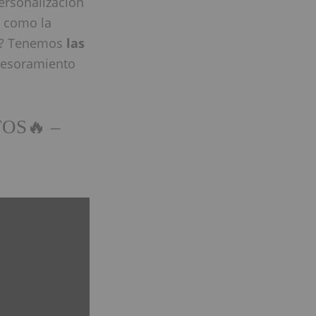
ersonalización
n como la
ón? Tenemos
las
sesoramiento
OS🔥 –