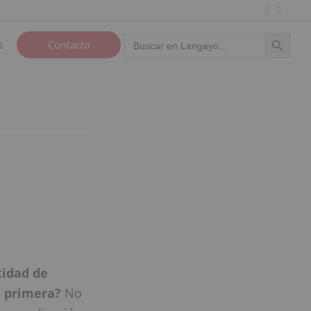
Botón de búsqu
Buscar:
s
Contacto
tidad de
e primera?
No