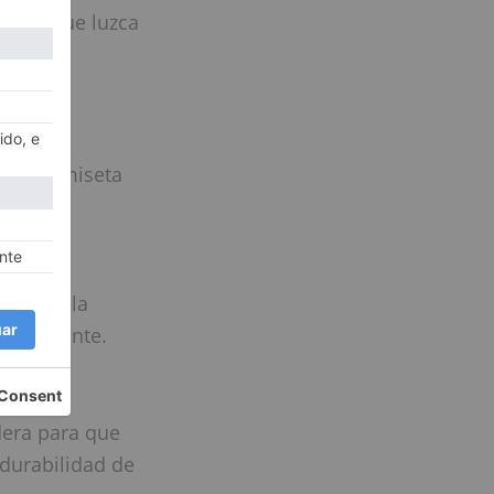
ieres que luzca
 una camiseta
smar en la
 importante.
dera para que
y durabilidad de