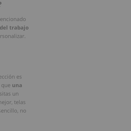
?
 mencionado
del trabajo
rsonalizar.
ección es
e que
una
sitas un
ejor, telas
encillo, no