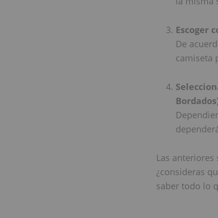
la misma 
Escoger c
De acuerdo
camiseta p
Seleccion
Bordados
Dependien
dependerá
Las anteriores
¿consideras qu
saber todo lo 