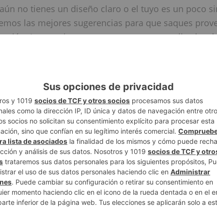
 aún no tienes un diseño claro o el tuyo es un poco s
emos las mejores sugerencias para que saques prov
ización. Las camisetas para eventos personalizadas d
án de
las mejores
que podrás ver, pero para no ser n
r qué no lo pruebas y formas parte de la experienci
tisfacción total con los resultados!
er Mis Camisetas Personalizadas?
rsonalización de camisetas siempre ha sido un tema a
te porque la calidad buscada siempre es la más exc
 confían de primeras en cualquier lugar para que sea
llevar dicho trabajo a cabo. Muchas veces la gran ca
onalizar no tienen el mismo terminado por lo cual e
reguntaréis
¿como tener las mejores camisas perso