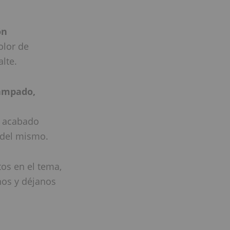
ón
olor de
lte.
tampado,
l acabado
 del mismo.
os en el tema,
nos y déjanos