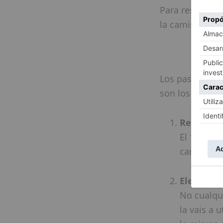
Para responder
la camisetas l
Los pasos que 
son los siguien
Realizar 
El 100% de
camiseta,
Elegir un
No cualqui
la vais a 