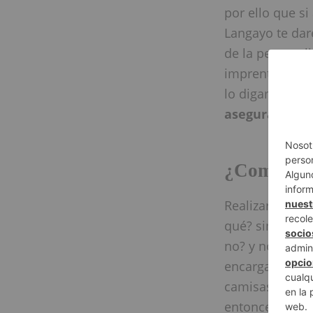
por ello que si
Langayo te dar
de la personal
imprenta, ser
lo digamos ¿po
aseguramos sa
¿Como Hac
Realizar la pe
qué? simplemen
no? y no todos
encargados de 
camisas a pers
entonces os p