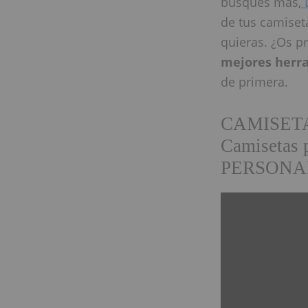
busques más,
de tus camiset
quieras. ¿Os p
mejores herr
de primera.
CAMISET
Camisetas
PERSONA