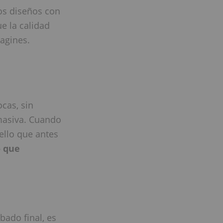
os diseños con
e la calidad
agines.
cas, sin
masiva. Cuando
ello que antes
o que
ado final, es