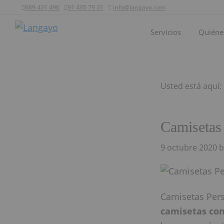
Ir
Ir
Ir
669 431 496
91 435 79 31
info@langayo.com
a
al
al
Servicios
Quiéne
navegación
contenido
pie
Langayo
principal
principal
de
página
Usted está aquí:
Camisetas
9 octubre 2020
b
Camisetas Pers
camisetas con