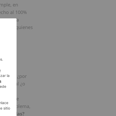
imple, en
echo al 100%
e nuestra
osotros quienes
a?
¡Te
 debatir ¿por
epcional ¿o
n los
ntidad de
s un problema,
nalizadas?