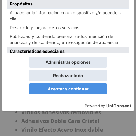
vinilos son iguales… Para poder saber qué
vinilo quieres en tu vitrina, es necesario que
conozcáis un poco acerca de los tipos de
Vinilos que existen, así con claridad sabrás
cual es el ideal para ti. Nosotros trabajamos
con la mayoría, por lo cuál os
mencionaremos algunos para hacer una guía
rápida y sencilla de donde os podáis guiar:
Vinilos Adhesivo Doble Cara
Los vinilos Microperforados para
Cristales
Vinilos adhesivos removibles
Adhesivos Doble Cara Cristal
Vinilo Efecto Acero Inoxidable