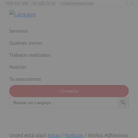
669 431 496
91 435 79 31
info@langayo.com
Ir
Ir
Ir
a
al
al
Langayo
navegación
contenido
pie
principal
principal
de
Servicios
página
Quiénes somos
Trabajos realizados
Noticias
Te asesoramos
Contacto
Botón de búsqu
Buscar:
Usted está aquí:
Inicio
/
Noticias
/
Vinilos Adhesivos