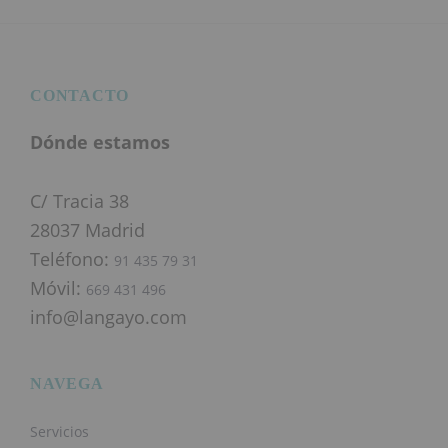
Footer
CONTACTO
Dónde estamos
C/ Tracia 38
28037 Madrid
Teléfono:
91 435 79 31
Móvil:
669 431 496
info@langayo.com
NAVEGA
Servicios