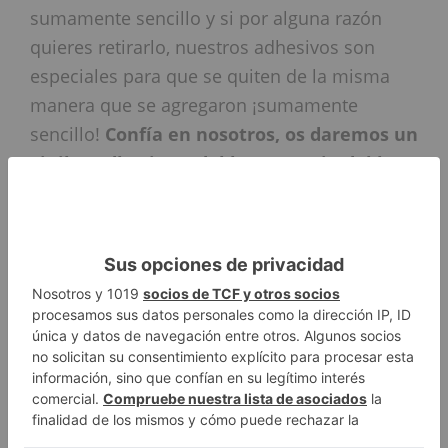
sumamente sencillo y si por alguna razón
quieres retirarlo, nuestros adhesivos son
especiales para que se quiten de la misma
manera que se agregaron ¡sumamente
sencillo!
Confía en nosotros, os daremos un
vinilos adhesivo a doble cara o sin doble
cara con una calidad inigualable en el
mercado español.
Tipos de Vinilos Adhesivos
Como pueden ver, el vinilo es un material
sumamente versátil, con el cuál se pueden
hacer renovaciones maravillosas sin gastar
mucho dinero, sin embargo, no todos los