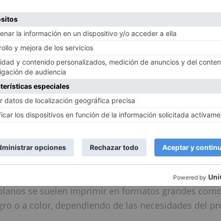
ción totalmente personalizada para poder realizar i
ner la calidad en cada una de ella. Contamos con un
hace el ploteo perfecto; con una limpieza y delicadez
uando las personas ven los productos
dicen: ¡esos so
IMPRIMIR PLANO ONLINE AHORA
ama la impresión de un plano?
de un plano generalmente se llama
ploteado
o
impre
tipo de impresión se utiliza para documentos de gra
itectura o ingeniería, que requieren una representaci
 planos se suelen imprimir en formatos grandes como 
gro o a color, dependiendo de las necesidades del pr