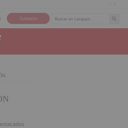
Botón de búsqu
Buscar:
s
Contacto
️
IÓN
ÓN
destacados