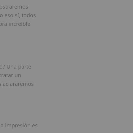
 mostraremos
o eso sí, todos
ra increíble
eo? Una parte
tratar un
s aclararemos
la impresión es