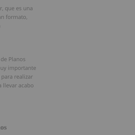
r, que es una
an formato,
​
n de Planos
muy importante
para realizar
a llevar acabo
os