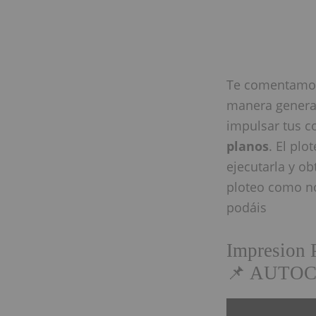
Te comentamos 
manera genera
impulsar tus c
planos
. El pl
ejecutarla y o
ploteo como no
podáis
Impresio
📌 AUTOCA