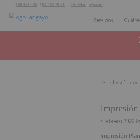
Ir
Ir
Ir
669 431 496
91 435 79 31
info@langayo.com
a
al
al
Servicios
Quiéne
navegación
contenido
pie
Langayo
principal
principal
de
página
Usted está aquí:
Impresió
4 febrero 2022
b
Impresión Plan