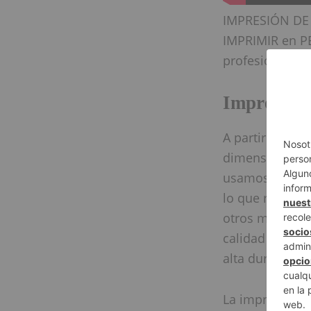
IMPRESIÓN DE
IMPRIMIR en 
profesionales 
Impresión 
A partir del pl
dimensiones. 
usamos
todas 
lo que requiera
otros más. Nos
calidad final 
alta durabilida
La impresión d