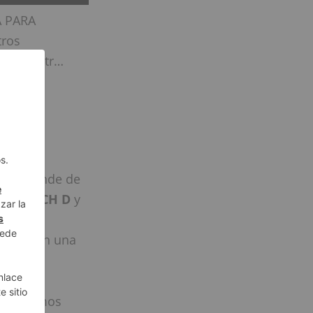
A PARA
ros
con nosotr…
rmatos y
o color,
do depende de
ond
,
ARCH D
y
tener la
es tienen una
n. Buscamos