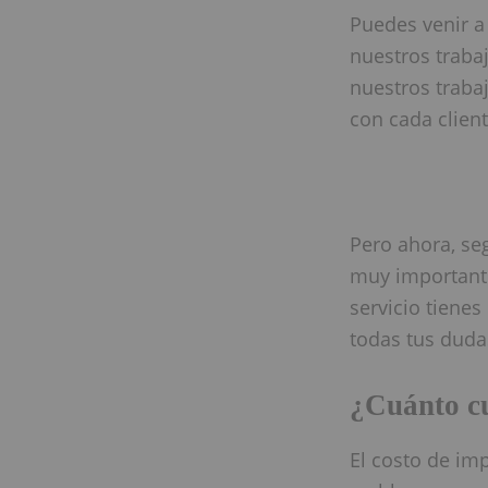
Puedes venir a
nuestros traba
nuestros traba
con cada clien
Pero ahora, se
muy importante
servicio tiene
todas tus duda
¿Cuánto c
El costo de im