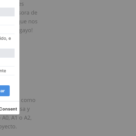
mpresiones
a impresora de
a única que nos
n de Langayo!
sión en
n tamaño, como
ón precisa y
A0, A1 o A2,
oyecto.