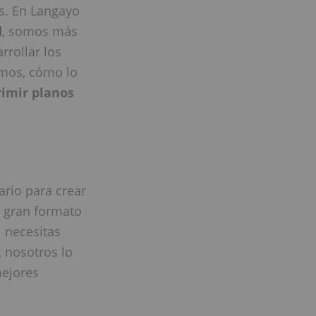
s. En Langayo
d
, somos más
rrollar los
emos, cómo lo
imir planos
ario para crear
 gran formato
i necesitas
, nosotros lo
mejores