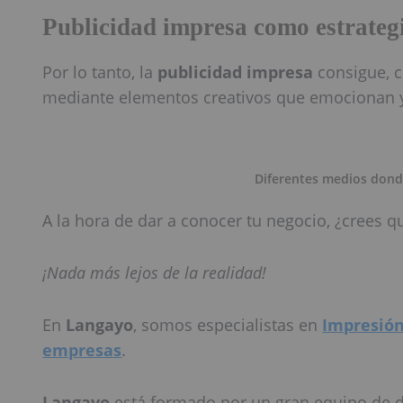
Publicidad impresa como estrateg
Por lo tanto, la
publicidad impresa
consigue, c
mediante elementos creativos que emocionan y 
Diferentes medios donde
A la hora de dar a conocer tu negocio, ¿crees q
¡Nada más lejos de la realidad!
En
Langayo
, somos especialistas en
Impresión
empresas
.
Langayo
está formado por un gran equipo de d