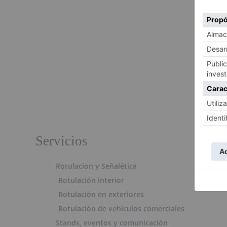
Servicios
Rotulacion y Señalética
Rotulación interior
Rotulación en exteriores
Rotulación de vehículos comerciales
Stands, eventos y comunicación