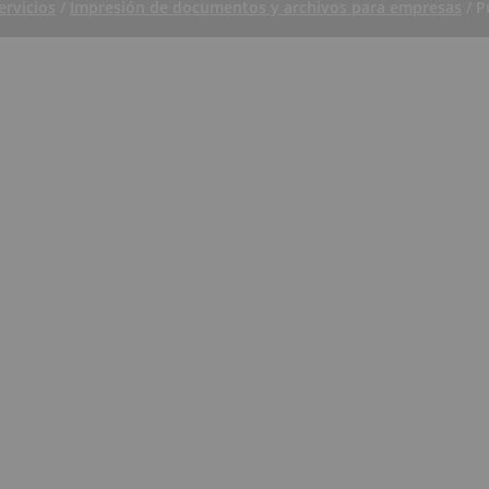
ervicios
/
Impresión de documentos y archivos para empresas
/ P