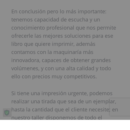
En conclusión pero lo más importante:
tenemos capacidad de escucha y un
conocimiento profesional que nos permite
ofrecerle las mejores soluciones para ese
libro que quiere imprimir, además
contamos con la maquinaría más
innovadora, capaces de obtener grandes
volúmenes, y con una alta calidad y todo
ello con precios muy competitivos.
Si tiene una impresión urgente, podemos
realizar una tirada que sea de un ejemplar,
hasta la cantidad que el cliente necesite; en
nuestro taller disponemos de todo el
proceso necesario, que nos garantiza no