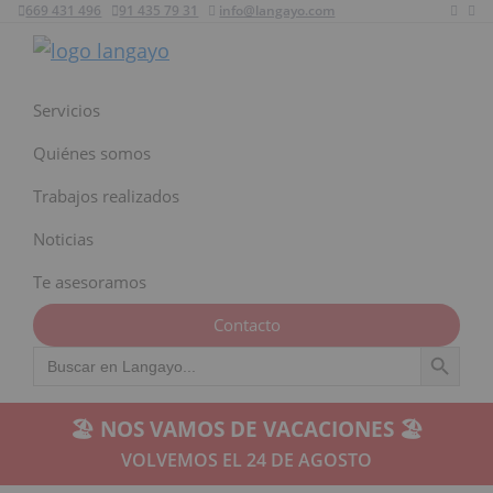
669 431 496
91 435 79 31
info@langayo.com
Ir
Ir
Ir
a
al
al
Langayo
navegación
contenido
pie
principal
principal
de
Servicios
página
Quiénes somos
Trabajos realizados
Noticias
Te asesoramos
Contacto
Botón de búsqu
Buscar:
🏖️ NOS VAMOS DE VACACIONES 🏖️
VOLVEMOS EL 24 DE AGOSTO