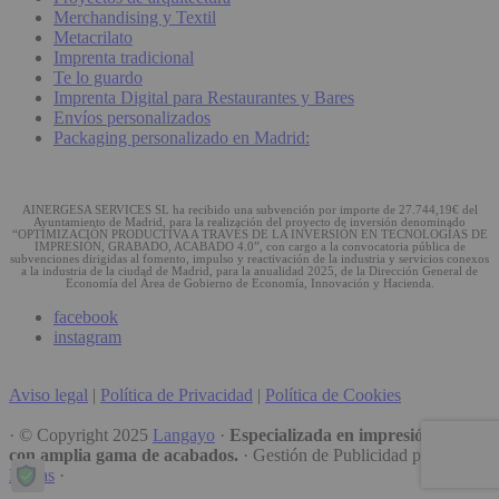
Merchandising y Textil
Metacrilato
Imprenta tradicional
Te lo guardo
Imprenta Digital para Restaurantes y Bares
Envíos personalizados
Packaging personalizado en Madrid:
AINERGESA SERVICES SL ha recibido una subvención por importe de 27.744,19€ del
Ayuntamiento de Madrid, para la realización del proyecto de inversión denominado
“OPTIMIZACIÓN PRODUCTIVA A TRAVÉS DE LA INVERSIÓN EN TECNOLOGÍAS DE
IMPRESIÓN, GRABADO, ACABADO 4.0”, con cargo a la convocatoria pública de
subvenciones dirigidas al fomento, impulso y reactivación de la industria y servicios conexos
a la industria de la ciudad de Madrid, para la anualidad 2025, de la Dirección General de
Economía del Área de Gobierno de Economía, Innovación y Hacienda.
facebook
instagram
Aviso legal
|
Política de Privacidad
|
Política de Cookies
· © Copyright 2025
Langayo
·
Especializada en impresión digital
con amplia gama de acabados.
· Gestión de Publicidad por
Mario
Dudas
·