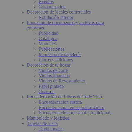
Eventos
Comunicación
Decoración de locales comerciales
Rotulación interior
Impresión de documentos y archivos para
empresas
Publicidad
Catálogos
Manuales
Publicaciones
Impresión de papelería
Libros y ediciones
Decoración de tu hogar
Vinilos de corte
Vinilos impresos
Vinilos de Revestimiento
Papel pintado
Cuadros
Encuadernación de Libros de Todo Tipo
Encuadernacion rustica
Encuadernacion en espiral o wire-o
Encuadernacion artesanal y tradicional
Manipulado y logística
Tarjetas de visita
Tradicionales