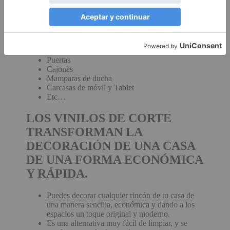
Los vinilos de corte se pueden colocar en cualquier
superficie:
Paredes
Ventanas
Puertas
Cajones
Mamparas de ducha
Carcasas de móvil y Tablet
Etc…
LOS VINILOS DE CORTE
TRANSFORMAN LA
DECORACIÓN DE UNA CASA
DE UNA FORMA ECONÓMICA
Y RÁPIDA.
Puedes decorar cualquier rincón de tu casa de
una manera sencilla, económica y dando a los
espacios un toque original y moderno.
Es una alternativa muy fácil de limpiar, y se