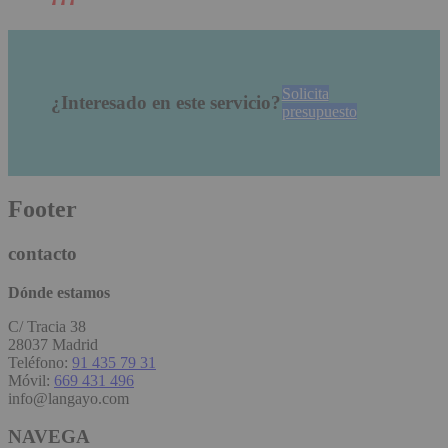
Solicita
¿Interesado en este servicio?
presupuesto
Footer
contacto
Dónde estamos
C/ Tracia 38
28037 Madrid
Teléfono:
91 435 79 31
Móvil:
669 431 496
info@langayo.com
NAVEGA