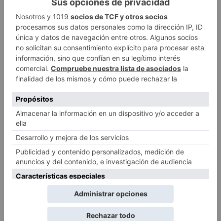
¡NOS HAS ENCONTRADO!
En
Langayo
imprimimos
vinilos de corte para la
decoración de tu hogar.
Puedes imaginar cualquier forma, color o dibujo, que
se puede convertir en un
vinilo de corte
.
En
Langayo
disponemos de la más innovadora
tecnología del mercado. Utilizamos tecnología
LÁTEX
, que no genera residuos contaminantes y es
respetuosa con el medio ambiente.
Somos especialistas en diseño gráfico, impresión
digital personalizada y cartelería, ofreciendo siempre
servicios profesionales.
Te ofrecemos un amplio abanico de colores a elegir,
transparencias y texturas, y la posibilidad de darle la
forma que desees. Esto te va a permitir que el diseño
escogido combine a la perfección con el resto de
elementos de la habitación o estancia donde se vayan a
colocar.