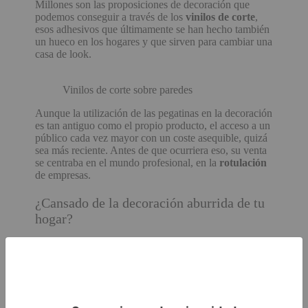
Millones son las proposiciones de decoración que
podemos conseguir a través de los
vinilos de corte
,
esos adhesivos que últimamente se han hecho también
un hueco en los hogares y que sirven para cambiar una
casa de look.
Vinilos de corte sobre paredes
Aunque la utilización de las pegatinas en la decoración
es tan antiguo como el propio producto, el acceso a un
público cada vez mayor con un coste asequible, quizá
sea más reciente. Antes de que ocurriera eso, su venta
se centraba en el mundo profesional, en la
rotulación
de empresas.
¿Cansado de la decoración aburrida de tu
hogar?
¿Quieres imprimir un vinilo y no
sabes dónde dirigirte?
No busques más.