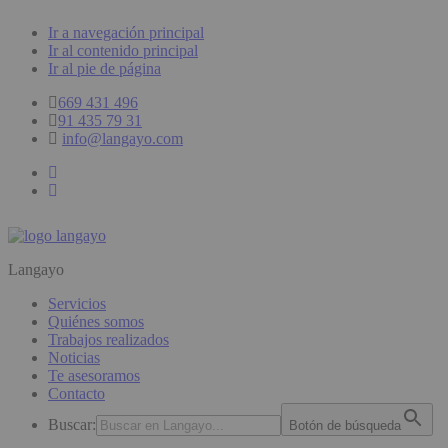
Ir a navegación principal
Ir al contenido principal
Ir al pie de página
669 431 496
91 435 79 31
info@langayo.com
Langayo
Servicios
Quiénes somos
Trabajos realizados
Noticias
Te asesoramos
Contacto
Buscar:
Botón de búsqueda