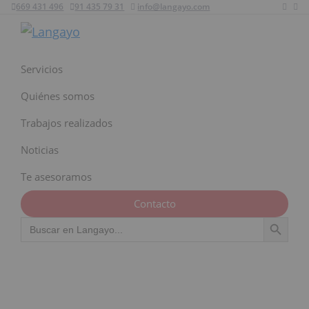
669 431 496
91 435 79 31
info@langayo.com
Ir
Ir
Ir
a
al
al
Langayo
navegación
contenido
pie
principal
principal
de
Servicios
página
Quiénes somos
Trabajos realizados
Noticias
Te asesoramos
Contacto
Botón de búsqu
Buscar: