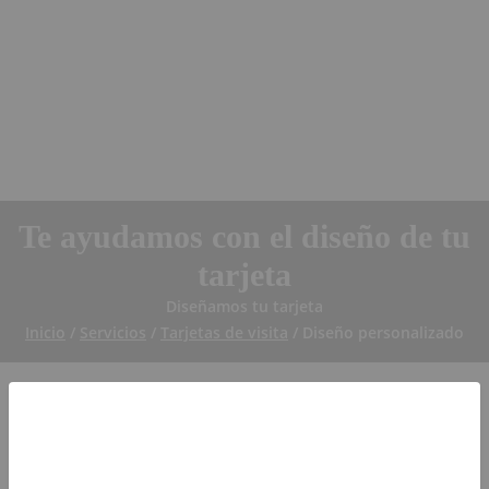
Te ayudamos con el diseño de tu
tarjeta
Diseñamos tu tarjeta
Inicio
/
Servicios
/
Tarjetas de visita
/ Diseño personalizado