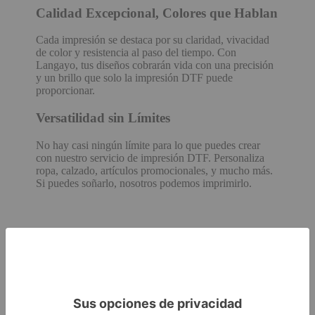
Calidad Excepcional, Colores que Hablan
Cada impresión se destaca por su claridad, vivacidad
de color y resistencia al paso del tiempo. Con
Langayo, tus diseños cobrarán vida con una precisión
y un brillo que solo la impresión DTF puede
proporcionar.
Versatilidad sin Límites
No hay casi ningún límite para lo que puedes crear
con nuestro servicio de impresión DTF. Personaliza
ropa, calzado, artículos promocionales, y mucho más.
Si puedes soñarlo, nosotros podemos imprimirlo.
¿Por Qué Elegir Langayo para
Impresión DTF?
Asesoramiento Experto
En Langayo, no solo proporcionamos un servicio; te