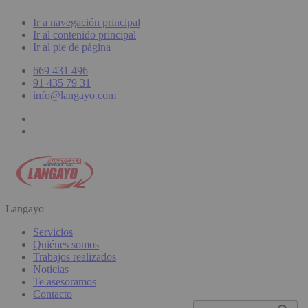
Ir a navegación principal
Ir al contenido principal
Ir al pie de página
669 431 496
91 435 79 31
info@langayo.com
Langayo
Servicios
Quiénes somos
Trabajos realizados
Noticias
Te asesoramos
Contacto