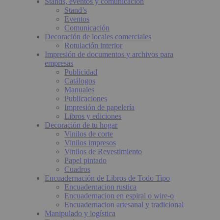
Stands, eventos y comunicación
Stand’s
Eventos
Comunicación
Decoración de locales comerciales
Rotulación interior
Impresión de documentos y archivos para
empresas
Publicidad
Catálogos
Manuales
Publicaciones
Impresión de papelería
Libros y ediciones
Decoración de tu hogar
Vinilos de corte
Vinilos impresos
Vinilos de Revestimiento
Papel pintado
Cuadros
Encuadernación de Libros de Todo Tipo
Encuadernacion rustica
Encuadernacion en espiral o wire-o
Encuadernacion artesanal y tradicional
Manipulado y logística