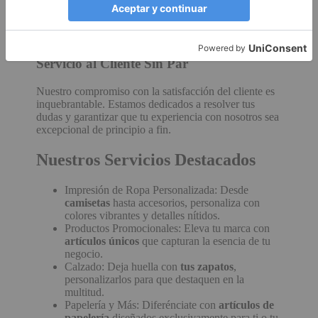
perduran. La durabilidad de nuestros productos
asegura que tu inversión es tan perdurable como tus
diseños.
Servicio al Cliente Sin Par
Nuestro compromiso con la satisfacción del cliente es
inquebrantable. Estamos dedicados a resolver tus
dudas y garantizar que tu experiencia con nosotros sea
excepcional de principio a fin.
Nuestros Servicios Destacados
Impresión de Ropa Personalizada: Desde
camisetas
hasta accesorios, personaliza con
colores vibrantes y detalles nítidos.
Productos Promocionales: Eleva tu marca con
artículos únicos
que capturan la esencia de tu
negocio.
Calzado: Deja huella con
tus zapatos
,
personalizarlos para que destaquen en la
multitud.
Papelería y Más: Diferénciate con
artículos de
papelería
diseñados exclusivamente para ti o tu