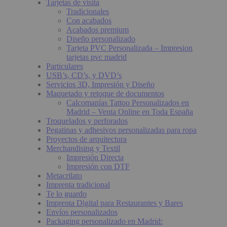
Tarjetas de visita
Tradicionales
Con acabados
Acabados premium
Diseño personalizado
Tarjeta PVC Personalizada – Impresion
tarjetas pvc madrid
Particulares
USB’s, CD’s, y DVD’s
Servicios 3D, Impresión y Diseño
Maquetado y retoque de documentos
Calcomanías Tattoo Personalizados en
Madrid – Venta Online en Toda España
Troquelados y perforados
Pegatinas y adhesivos personalizadas para ropa
Proyectos de arquitectura
Merchandising y Textil
Impresión Directa
Impresión con DTF
Metacrilato
Imprenta tradicional
Te lo guardo
Imprenta Digital para Restaurantes y Bares
Envíos personalizados
Packaging personalizado en Madrid: