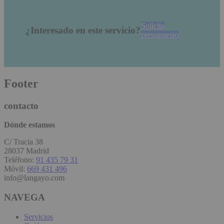
Solicita
¿Interesado en este servicio?
presupuesto
Footer
contacto
Dónde estamos
C/ Tracia 38
28037 Madrid
Teléfono:
91 435 79 31
Móvil:
669 431 496
info@langayo.com
NAVEGA
Servicios