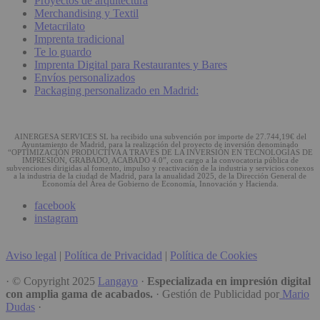
Proyectos de arquitectura
Merchandising y Textil
Metacrilato
Imprenta tradicional
Te lo guardo
Imprenta Digital para Restaurantes y Bares
Envíos personalizados
Packaging personalizado en Madrid:
AINERGESA SERVICES SL ha recibido una subvención por importe de 27.744,19€ del
Ayuntamiento de Madrid, para la realización del proyecto de inversión denominado
“OPTIMIZACIÓN PRODUCTIVA A TRAVÉS DE LA INVERSIÓN EN TECNOLOGÍAS DE
IMPRESIÓN, GRABADO, ACABADO 4.0”, con cargo a la convocatoria pública de
subvenciones dirigidas al fomento, impulso y reactivación de la industria y servicios conexos
a la industria de la ciudad de Madrid, para la anualidad 2025, de la Dirección General de
Economía del Área de Gobierno de Economía, Innovación y Hacienda.
facebook
instagram
Aviso legal
|
Política de Privacidad
|
Política de Cookies
· © Copyright 2025
Langayo
·
Especializada en impresión digital
con amplia gama de acabados.
· Gestión de Publicidad por
Mario
Dudas
·