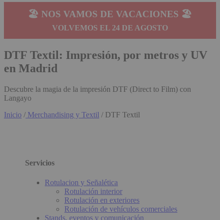
🏖️ NOS VAMOS DE VACACIONES 🏖️
VOLVEMOS EL 24 DE AGOSTO
DTF Textil: Impresión, por metros y UV
en Madrid
Descubre la magia de la impresión DTF (Direct to Film) con
Langayo
Inicio
/
Merchandising y Textil
/ DTF Textil
Servicios
Rotulacion y Señalética
Rotulación interior
Rotulación en exteriores
Rotulación de vehículos comerciales
Stands, eventos y comunicación