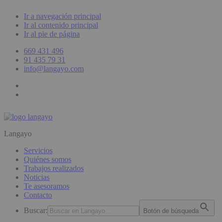
Ir a navegación principal
Ir al contenido principal
Ir al pie de página
669 431 496
91 435 79 31
info@langayo.com
Langayo
Servicios
Quiénes somos
Trabajos realizados
Noticias
Te asesoramos
Contacto
Buscar:
Botón de búsqueda