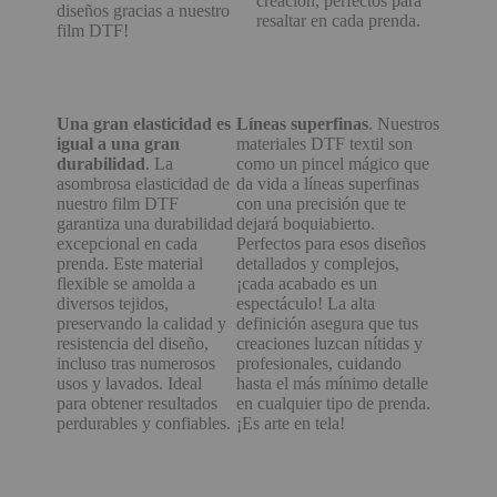
creación, perfectos para
diseños gracias a nuestro
resaltar en cada prenda.
film DTF!
Una gran elasticidad es
Líneas superfinas
. Nuestros
igual a una gran
materiales DTF textil son
durabilidad
. La
como un pincel mágico que
asombrosa elasticidad de
da vida a líneas superfinas
nuestro film DTF
con una precisión que te
garantiza una durabilidad
dejará boquiabierto.
excepcional en cada
Perfectos para esos diseños
prenda. Este material
detallados y complejos,
flexible se amolda a
¡cada acabado es un
diversos tejidos,
espectáculo! La alta
preservando la calidad y
definición asegura que tus
resistencia del diseño,
creaciones luzcan nítidas y
incluso tras numerosos
profesionales, cuidando
usos y lavados. Ideal
hasta el más mínimo detalle
para obtener resultados
en cualquier tipo de prenda.
perdurables y confiables.
¡Es arte en tela!