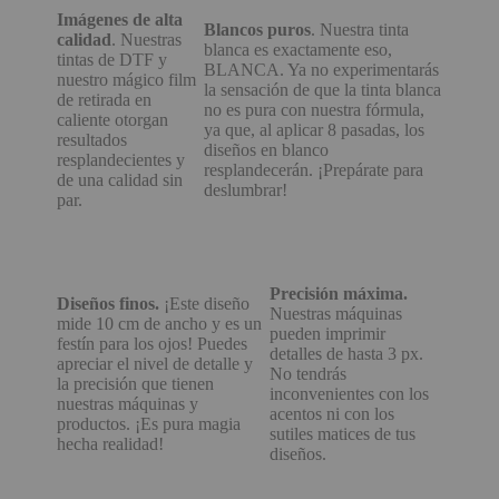
Imágenes de alta
Blancos puros
. Nuestra tinta
calidad
. Nuestras
blanca es exactamente eso,
tintas de DTF y
BLANCA. Ya no experimentarás
nuestro mágico film
la sensación de que la tinta blanca
de retirada en
no es pura con nuestra fórmula,
caliente otorgan
ya que, al aplicar 8 pasadas, los
resultados
diseños en blanco
resplandecientes y
resplandecerán. ¡Prepárate para
de una calidad sin
deslumbrar!
par.
Precisión máxima.
Diseños finos.
¡Este diseño
Nuestras máquinas
mide 10 cm de ancho y es un
pueden imprimir
festín para los ojos! Puedes
detalles de hasta 3 px.
apreciar el nivel de detalle y
No tendrás
la precisión que tienen
inconvenientes con los
nuestras máquinas y
acentos ni con los
productos. ¡Es pura magia
sutiles matices de tus
hecha realidad!
diseños.