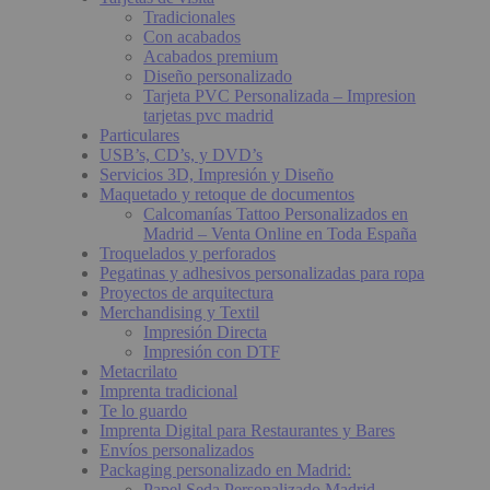
Tradicionales
Con acabados
Acabados premium
Diseño personalizado
Tarjeta PVC Personalizada – Impresion
tarjetas pvc madrid
Particulares
USB’s, CD’s, y DVD’s
Servicios 3D, Impresión y Diseño
Maquetado y retoque de documentos
Calcomanías Tattoo Personalizados en
Madrid – Venta Online en Toda España
Troquelados y perforados
Pegatinas y adhesivos personalizadas para ropa
Proyectos de arquitectura
Merchandising y Textil
Impresión Directa
Impresión con DTF
Metacrilato
Imprenta tradicional
Te lo guardo
Imprenta Digital para Restaurantes y Bares
Envíos personalizados
Packaging personalizado en Madrid:
Papel Seda Personalizado Madrid